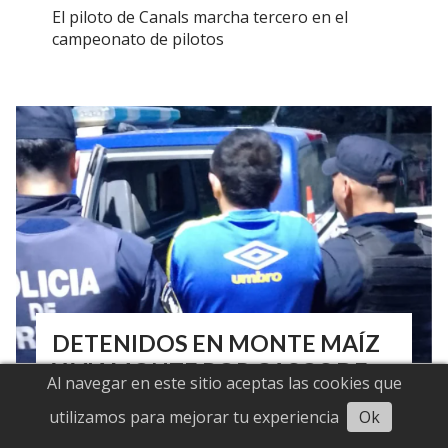
El piloto de Canals marcha tercero en el
campeonato de pilotos
DETENIDOS EN MONTE MAÍZ
Y VIAMONTE POR CASOS DE
Al navegar en este sitio aceptas las cookies que
VIOLENCIA DE GÉNERO
Escuchar artículo
utilizamos para mejorar tu experiencia
Ok
07/07/2026
Enfoque Zonal